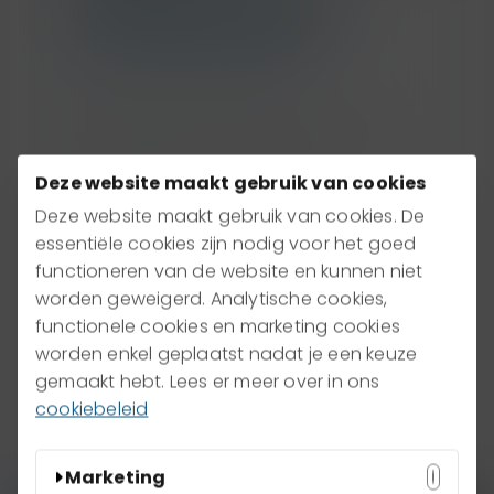
infrastructuur: zo beperk je
aanvalsoppervlakken
Door
Omer
/
4 minuten leestijd
Netwerksegmentatie is een cruciale
strategie binnen IT-infrastructuur die
helpt bij het beperken van
Deze website maakt gebruik van cookies
aanvalsoppervlakken en het
Deze website maakt gebruik van cookies. De
minimaliseren van cybersecurityrisico’s.
essentiële cookies zijn nodig voor het goed
In deze post verkennen we hoe en
functioneren van de website en kunnen niet
waarom.
worden geweigerd. Analytische cookies,
functionele cookies en marketing cookies
Het
Read More »
worden enkel geplaatst nadat je een keuze
belang
gemaakt hebt. Lees er meer over in ons
cookiebeleid
van
netwerksegmentatie
in
Marketing